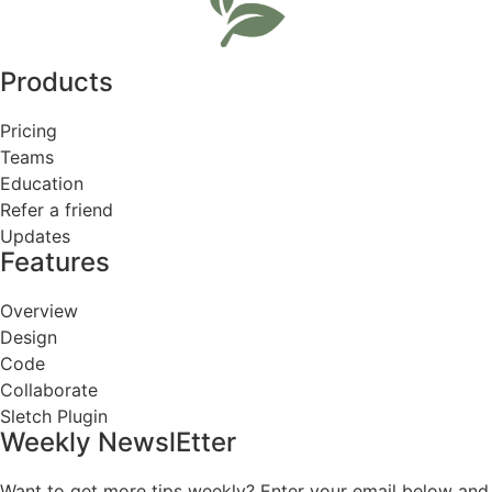
Products
Pricing
Teams
Education
Refer a friend
Updates
Features
Overview
Design
Code
Collaborate
Sletch Plugin
Weekly NewslEtter
Want to get more tips weekly? Enter your email below and