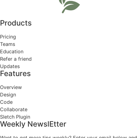
Products
Pricing
Teams
Education
Refer a friend
Updates
Features
Overview
Design
Code
Collaborate
Sletch Plugin
Weekly NewslEtter
Want to get more tips weekly? Enter your email below and